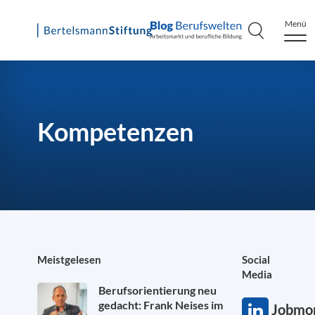
Menü
Skip
to
content
Kompetenzen
Meistgelesen
Social
Media
Berufsorientierung neu
gedacht: Frank Neises im
Jobmon