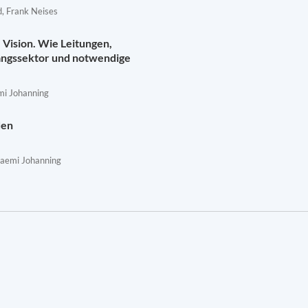
, Frank Neises
Vision. Wie Leitungen,
angssektor und notwendige
mi Johanning
den
Naemi Johanning