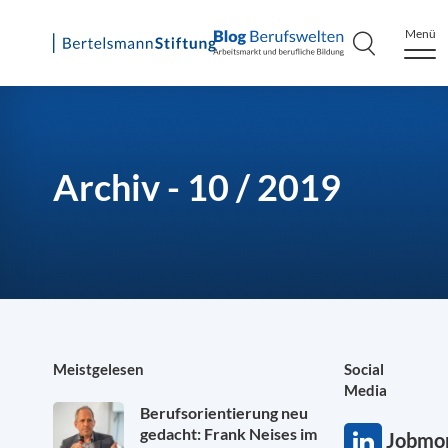
Menü
Skip
to
content
Archiv - 10 / 2019
Meistgelesen
Social
Media
Berufsorientierung neu
gedacht: Frank Neises im
Jobmon