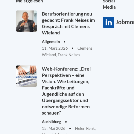
Meistgelesen
Social
Media
Berufsorientierung neu
gedacht: Frank Neises im
Jobmon
Gespräch mit Clemens
Wieland
Allgemein
11. März 2026
Clemens
Wieland, Frank Neises
Web-Konferenz: „Drei
Perspektiven – eine
Vision. Wie Leitungen,
Fachkräfte und
Jugendliche auf den
Übergangssektor und
notwendige Reformen
schauen“
Ausbildung
15. Mai 2026
Helen Renk,