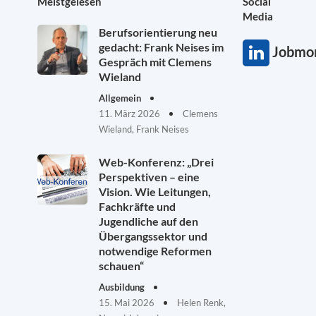
Meistgelesen
Social
Media
Berufsorientierung neu
gedacht: Frank Neises im
Jobmon
Gespräch mit Clemens
Wieland
Allgemein
11. März 2026
Clemens
Wieland, Frank Neises
Web-Konferenz: „Drei
Perspektiven – eine
Vision. Wie Leitungen,
Fachkräfte und
Jugendliche auf den
Übergangssektor und
notwendige Reformen
schauen“
Ausbildung
15. Mai 2026
Helen Renk,