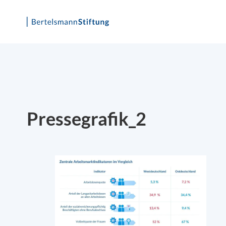
Skip
to
content
Pressegrafik_2