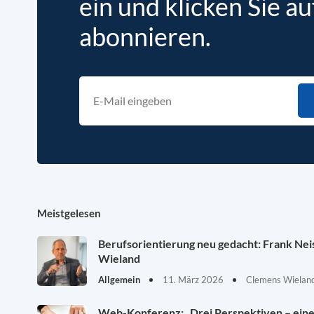
ein und klicken Sie au
abonnieren.
Meistgelesen
Berufsorientierung neu gedacht: Frank Ne
Wieland
Allgemein
11. März 2026
Clemens Wieland
Web-Konferenz: „Drei Perspektiven – eine 