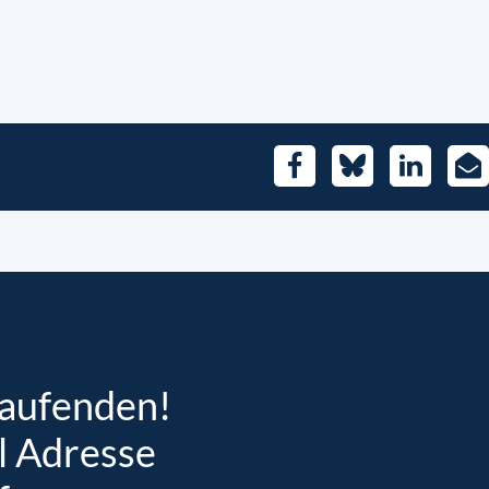
Facebook
Bluesky
LinkedIn
E-
Mai
Laufenden!
l Adresse