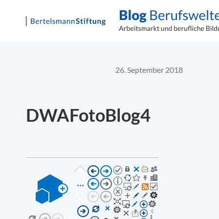
Skip
to
content
26. September 2018
DWAFotoBlog4