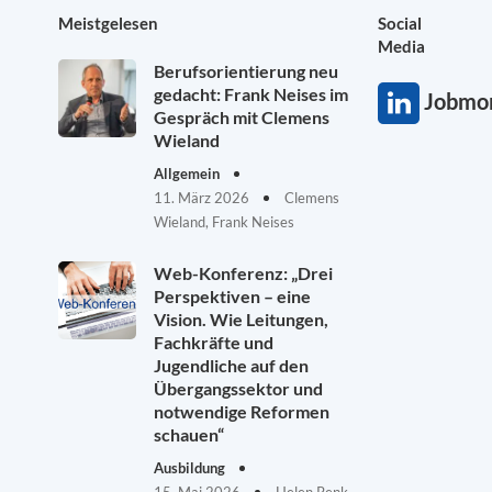
Meistgelesen
Social
Media
Berufsorientierung neu
gedacht: Frank Neises im
Jobmon
Gespräch mit Clemens
Wieland
Allgemein
11. März 2026
Clemens
Wieland, Frank Neises
Web-Konferenz: „Drei
Perspektiven – eine
Vision. Wie Leitungen,
Fachkräfte und
Jugendliche auf den
Übergangssektor und
notwendige Reformen
schauen“
Ausbildung