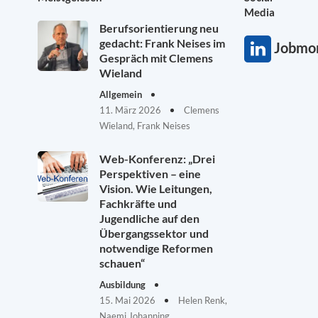
Media
Berufsorientierung neu
gedacht: Frank Neises im
Jobmon
Gespräch mit Clemens
Wieland
Allgemein
11. März 2026
Clemens
Wieland, Frank Neises
Web-Konferenz: „Drei
Perspektiven – eine
Vision. Wie Leitungen,
Fachkräfte und
Jugendliche auf den
Übergangssektor und
notwendige Reformen
schauen“
Ausbildung
15. Mai 2026
Helen Renk,
Naemi Johanning