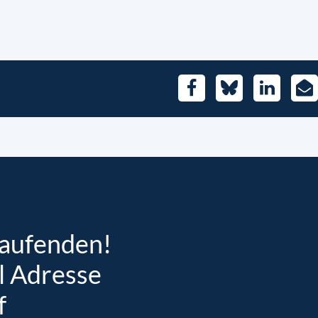
Facebook
Bluesky
LinkedIn
E-
Mai
Laufenden!
l Adresse
f