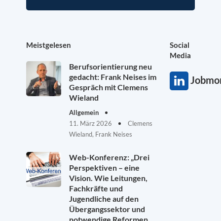
Meistgelesen
Social
Media
Berufsorientierung neu
gedacht: Frank Neises im
Jobmon
Gespräch mit Clemens
Wieland
Allgemein
11. März 2026
Clemens
Wieland, Frank Neises
Web-Konferenz: „Drei
Perspektiven – eine
Vision. Wie Leitungen,
Fachkräfte und
Jugendliche auf den
Übergangssektor und
notwendige Reformen