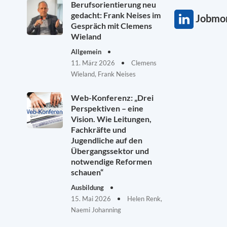
Berufsorientierung neu
gedacht: Frank Neises im
Jobmon
Gespräch mit Clemens
Wieland
Allgemein
11. März 2026
Clemens
Wieland, Frank Neises
Web-Konferenz: „Drei
Perspektiven – eine
Vision. Wie Leitungen,
Fachkräfte und
Jugendliche auf den
Übergangssektor und
notwendige Reformen
schauen“
Ausbildung
15. Mai 2026
Helen Renk,
Naemi Johanning