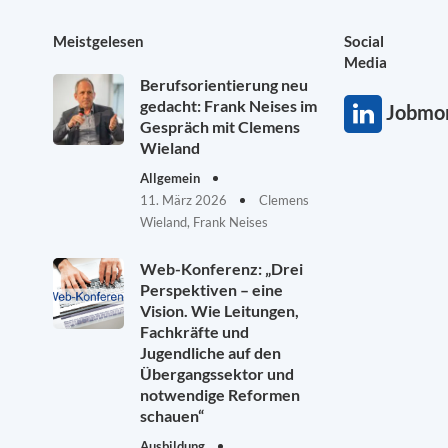
Meistgelesen
Social
Media
Berufsorientierung neu
gedacht: Frank Neises im
Jobmon
Gespräch mit Clemens
Wieland
Allgemein
11. März 2026
Clemens
Wieland, Frank Neises
Web-Konferenz: „Drei
Perspektiven – eine
Vision. Wie Leitungen,
Fachkräfte und
Jugendliche auf den
Übergangssektor und
notwendige Reformen
schauen“
Ausbildung