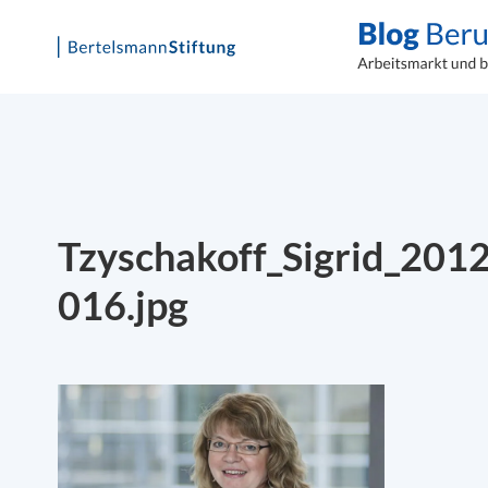
Skip
to
content
Tzyschakoff_Sigrid_201
016.jpg