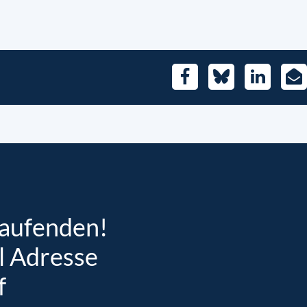
Facebook
Bluesky
LinkedIn
E-
Mai
Laufenden!
l Adresse
f