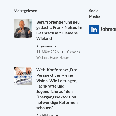
Meistgelesen
Social
Media
Berufsorientierung neu
gedacht: Frank Neises im
Jobmon
Gespräch mit Clemens
Wieland
Allgemein
11. März 2026
Clemens
Wieland, Frank Neises
Web-Konferenz: „Drei
Perspektiven – eine
Vision. Wie Leitungen,
Fachkräfte und
Jugendliche auf den
Übergangssektor und
notwendige Reformen
schauen“
Ausbildung