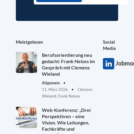
Meistgelesen
Social
Media
Berufsorientierung neu
gedacht: Frank Neises im
Jobmon
Gespräch mit Clemens
Wieland
Allgemein
11. März 2026
Clemens
Wieland, Frank Neises
Web-Konferenz: „Drei
Perspektiven – eine
Vision. Wie Leitungen,
Fachkräfte und