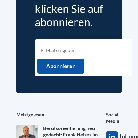
klicken Sie auf
abonnieren.
Meistgelesen
Social
Media
Berufsorientierung neu
gedacht: Frank Neises im
Jobmon