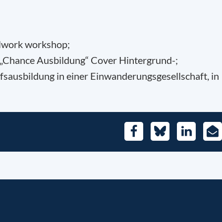
talwork workshop;
f „Chance Ausbildung“ Cover Hintergrund-;
sausbildung in einer Einwanderungsgesellschaft, in
Facebook
Bluesky
LinkedIn
E-
Mai