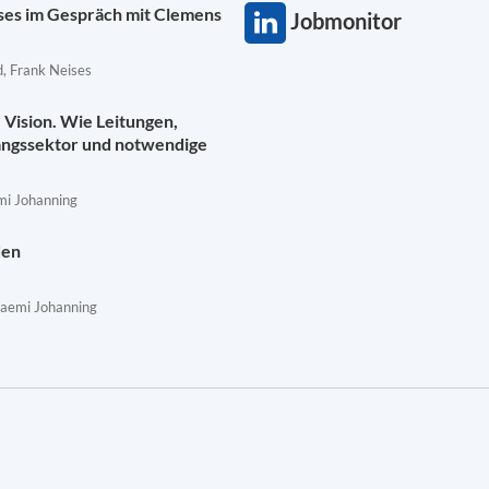
ises im Gespräch mit Clemens
Jobmonitor
, Frank Neises
Vision. Wie Leitungen,
angssektor und notwendige
mi Johanning
den
Naemi Johanning