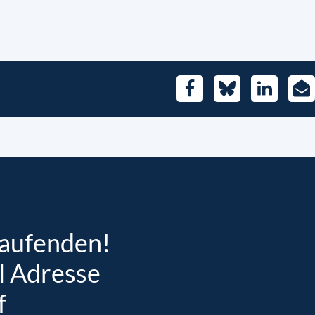
Facebook
Bluesky
LinkedIn
E-
Mai
Laufenden!
l Adresse
f