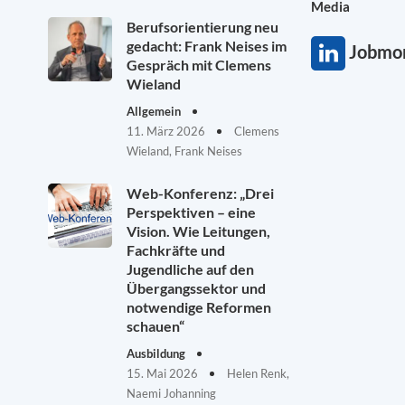
Media
Berufsorientierung neu
gedacht: Frank Neises im
Jobmon
Gespräch mit Clemens
Wieland
Allgemein
11. März 2026
Clemens
Wieland, Frank Neises
Web-Konferenz: „Drei
Perspektiven – eine
Vision. Wie Leitungen,
Fachkräfte und
Jugendliche auf den
Übergangssektor und
notwendige Reformen
schauen“
Ausbildung
15. Mai 2026
Helen Renk,
Naemi Johanning