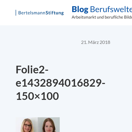
Skip
to
content
21. März 2018
Folie2-
e1432894016829-
150×100