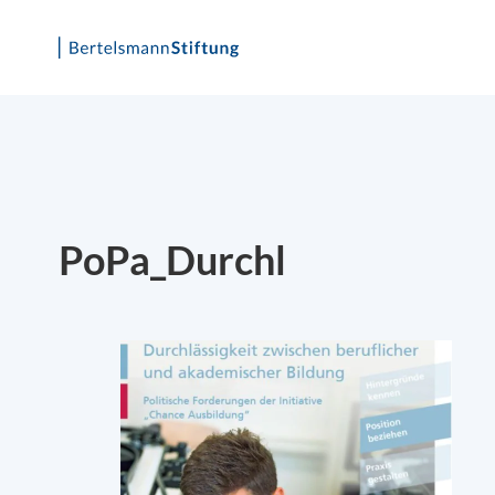
Skip
to
content
PoPa_Durchl