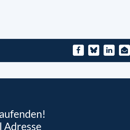
Facebook
Bluesky
LinkedIn
E-
Mai
Laufenden!
l Adresse