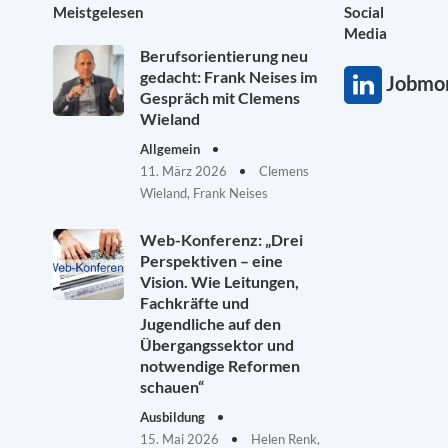
Meistgelesen
Social
Media
Berufsorientierung neu
gedacht: Frank Neises im
Jobmon
Gespräch mit Clemens
Wieland
Allgemein
11. März 2026
Clemens
Wieland, Frank Neises
Web-Konferenz: „Drei
Perspektiven – eine
Vision. Wie Leitungen,
Fachkräfte und
Jugendliche auf den
Übergangssektor und
notwendige Reformen
schauen“
Ausbildung
15. Mai 2026
Helen Renk,