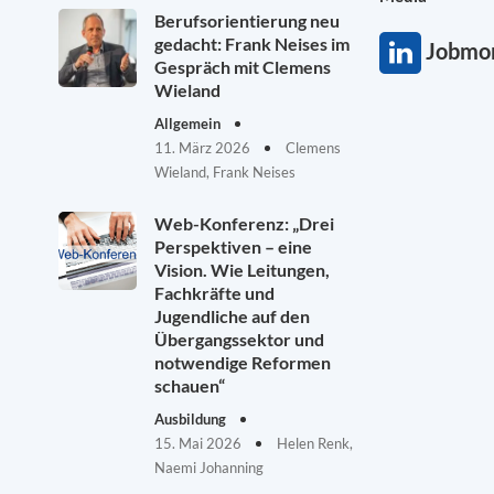
Berufsorientierung neu
gedacht: Frank Neises im
Jobmon
Gespräch mit Clemens
Wieland
Allgemein
11. März 2026
Clemens
Wieland, Frank Neises
Web-Konferenz: „Drei
Perspektiven – eine
Vision. Wie Leitungen,
Fachkräfte und
Jugendliche auf den
Übergangssektor und
notwendige Reformen
schauen“
Ausbildung
15. Mai 2026
Helen Renk,
Naemi Johanning