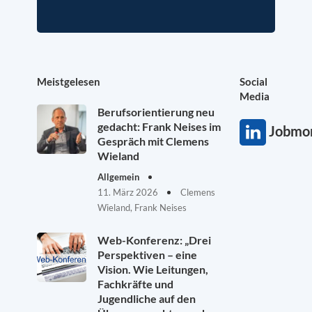
Meistgelesen
Social
Media
Berufsorientierung neu
gedacht: Frank Neises im
Jobmon
Gespräch mit Clemens
Wieland
Allgemein
11. März 2026
Clemens
Wieland, Frank Neises
Web-Konferenz: „Drei
Perspektiven – eine
Vision. Wie Leitungen,
Fachkräfte und
Jugendliche auf den