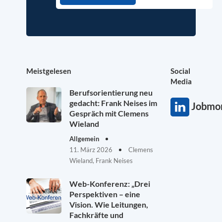
Meistgelesen
Social
Media
Berufsorientierung neu
gedacht: Frank Neises im
Jobmon
Gespräch mit Clemens
Wieland
Allgemein
11. März 2026
Clemens
Wieland, Frank Neises
Web-Konferenz: „Drei
Perspektiven – eine
Vision. Wie Leitungen,
Fachkräfte und