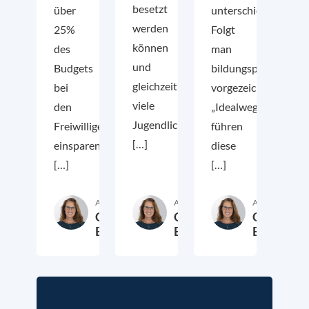
besetzt
über
unterschiedlich.
werden
25%
Folgt
können
des
man
und
Budgets
bildungspolitisch
gleichzeitig
bei
vorgezeichneten
viele
den
„Idealwegen“,
Jugendliche,
Freiwilligendiensten
führen
[…]
einsparen
diese
[…]
[…]
Autor:in
Autor:in
Autor:in
Claudia
Claudia
Claudia
Burkard
Burkard
Burkard
8. Januar 2024
10. August 2023
17. Feb