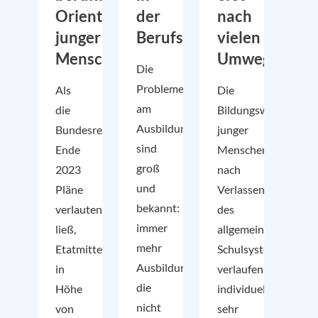
Orientierung
der
nach
junger
Berufsbildungsstatistik?
vielen
Menschen
Umwegen
Die
Probleme
Als
Die
am
die
Bildungswege
Ausbildungsmarkt
Bundesregierung
junger
sind
Ende
Menschen
groß
2023
nach
und
Pläne
Verlassen
bekannt:
verlauten
des
immer
ließ,
allgemeinbildenden
mehr
Etatmittel
Schulsystems
Ausbildungsstellen,
in
verlaufen
die
Höhe
individuell
nicht
von
sehr