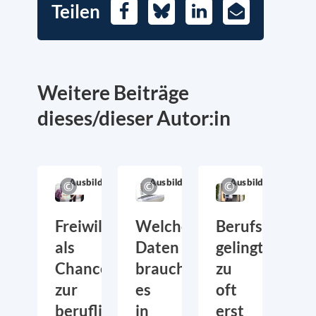
Teilen
Facebook
Bluesky
LinkedIn
E-
Mail
Weitere Beiträge
dieses/dieser Autor:in
Ausbildung
Ausbildung
Ausbildung
Freiwilligendienste
Welche
Berufsabschl
als
Daten
gelingt
Chance
braucht
zu
zur
es
oft
beruflichen
in
erst