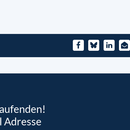
Facebook
Bluesky
LinkedIn
E-
Mai
Laufenden!
l Adresse