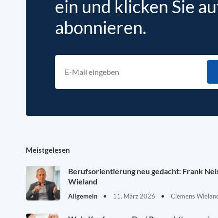
ein und klicken Sie au
abonnieren.
Meistgelesen
Berufsorientierung neu gedacht: Frank Ne
Wieland
Allgemein
11. März 2026
Clemens Wieland