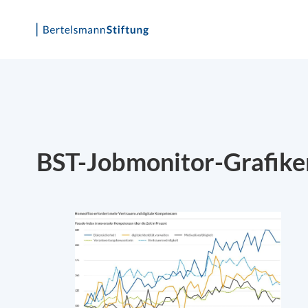
Skip
to
content
BST-Jobmonitor-Grafik