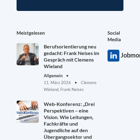
Meistgelesen
Social
Media
Berufsorientierung neu
gedacht: Frank Neises im
Jobmon
Gespräch mit Clemens
Wieland
Allgemein
11. März 2026
Clemens
Wieland, Frank Neises
Web-Konferenz: „Drei
Perspektiven – eine
Vision. Wie Leitungen,
Fachkräfte und
Jugendliche auf den
Übergangssektor und