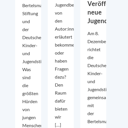
Veröffentlich
Jugendbefragung
Bertelsmann
neue
von
Stiftung
Jugendbefrag
den
und
Autor:innen
der
Am 8.
erläutert
Deutschen
Dezember
bekommen
Kinder-
richtet
oder
und
die
haben
Jugendstiftung
Deutsche
Fragen
Was
Kinder-
dazu?
sind
und
Den
die
Jugendstiftung
Raum
größten
gemeinsam
dafür
Hürden
mit
bieten
von
der
wir
jungen
Bertelsmann
[…]
Menschen,