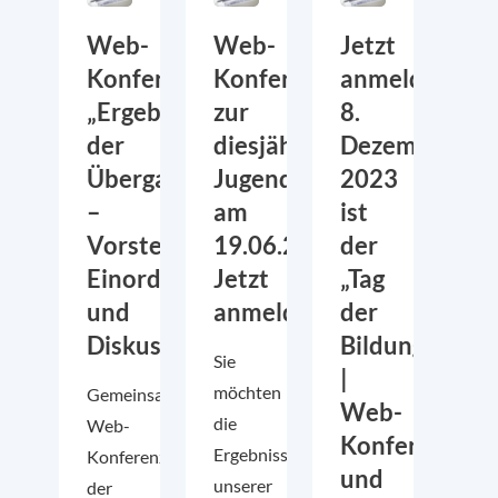
Web-
Web-
Jetzt
Konferenz:
Konferenz
anmelden:
„Ergebnisse
zur
8.
der
diesjährigen
Dezember
Übergangsbefragung
Jugendbefragung
2023
–
am
ist
Vorstellung,
19.06.2024:
der
Einordnung
Jetzt
„Tag
und
anmelden!
der
Diskussion“
Bildung“
Sie
|
möchten
Gemeinsame
Web-
die
Web-
Konferenz
Ergebnisse
Konferenz
und
unserer
der