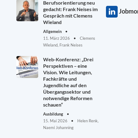
Berufsorientierung neu
gedacht: Frank Neises im
Jobmon
Gespräch mit Clemens
Wieland
Allgemein
11. März 2026
Clemens
Wieland, Frank Neises
Web-Konferenz: „Drei
Perspektiven – eine
Vision. Wie Leitungen,
Fachkräfte und
Jugendliche auf den
Übergangssektor und
notwendige Reformen
schauen“
Ausbildung
15. Mai 2026
Helen Renk,
Naemi Johanning