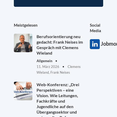
Meistgelesen
Social
Media
Berufsorientierung neu
gedacht: Frank Neises im
Jobmon
Gespräch mit Clemens
Wieland
Allgemein
11. März 2026
Clemens
Wieland, Frank Neises
Web-Konferenz: „Drei
Perspektiven – eine
Vision. Wie Leitungen,
Fachkräfte und
Jugendliche auf den
Übergangssektor und