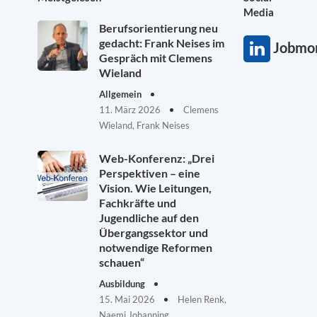
Media
Berufsorientierung neu
gedacht: Frank Neises im
Jobmon
Gespräch mit Clemens
Wieland
Allgemein
11. März 2026
Clemens
Wieland, Frank Neises
Web-Konferenz: „Drei
Perspektiven – eine
Vision. Wie Leitungen,
Fachkräfte und
Jugendliche auf den
Übergangssektor und
notwendige Reformen
schauen“
Ausbildung
15. Mai 2026
Helen Renk,
Naemi Johanning