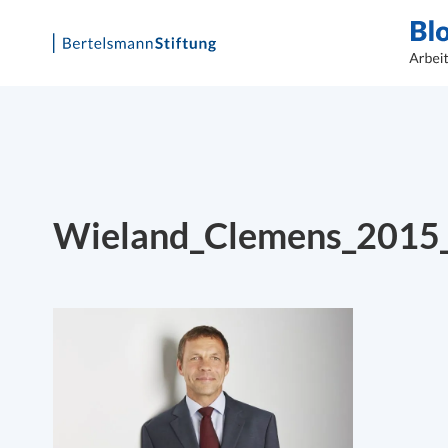
Skip
to
content
Wieland_Clemens_2015_