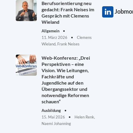
Berufsorientierung neu
gedacht: Frank Neises im
Jobmon
Gespräch mit Clemens
Wieland
Allgemein
11. März 2026
Clemens
Wieland, Frank Neises
Web-Konferenz: „Drei
Perspektiven – eine
Vision. Wie Leitungen,
Fachkräfte und
Jugendliche auf den
Übergangssektor und
notwendige Reformen
schauen“
Ausbildung
15. Mai 2026
Helen Renk,
Naemi Johanning