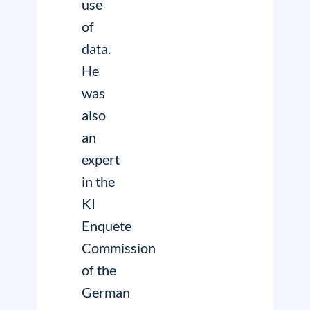
use
of
data.
He
was
also
an
expert
in the
KI
Enquete
Commission
of the
German