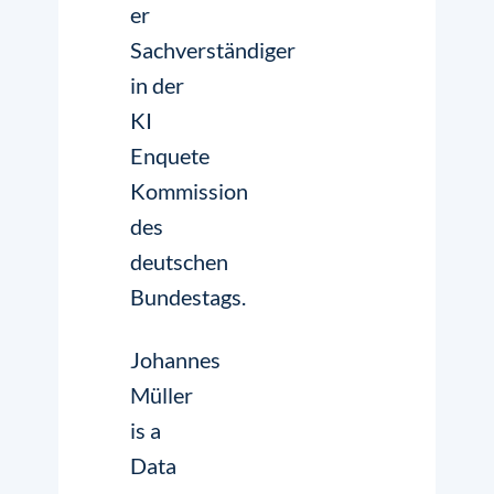
er
Sachverständiger
in der
KI
Enquete
Kommission
des
deutschen
Bundestags.
Johannes
Müller
is a
Data