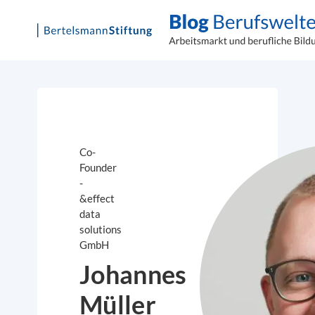
Skip
to
content
Co-
Founder
-
&effect
data
solutions
GmbH
Johannes
Müller