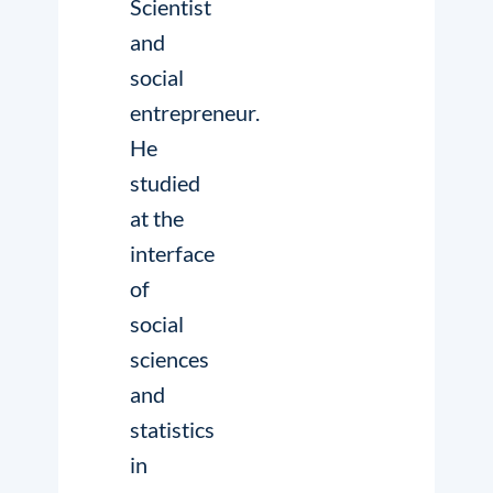
Scientist
and
social
entrepreneur.
He
studied
at the
interface
of
social
sciences
and
statistics
in