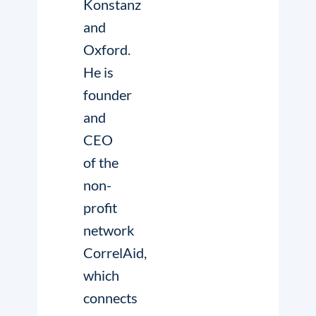
Konstanz
and
Oxford.
He is
founder
and
CEO
of the
non-
profit
network
CorrelAid
,
which
connects