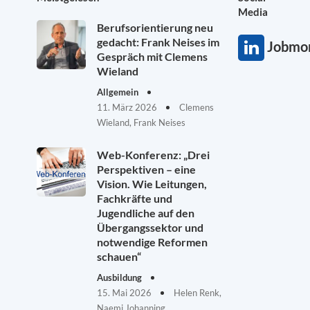
Media
Berufsorientierung neu
gedacht: Frank Neises im
Jobmon
Gespräch mit Clemens
Wieland
Allgemein
11. März 2026
Clemens
Wieland, Frank Neises
Web-Konferenz: „Drei
Perspektiven – eine
Vision. Wie Leitungen,
Fachkräfte und
Jugendliche auf den
Übergangssektor und
notwendige Reformen
schauen“
Ausbildung
15. Mai 2026
Helen Renk,
Naemi Johanning