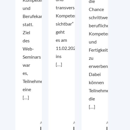
die
transversale
und
Chance
Kompetenzen
Berufekarten
schrittweise
sichtbar“
statt.
berufliche
geht
Ziel
Kompetenzen
es am
des
und
11.02.2021
Web-
Fertigkeiten
ins
Seminars
zu
[…]
war
erwerben.
es,
Dabei
Teilnehmenden
können
eine
Teilnehmende
[…]
die
[…]
Autor:in
Autor:in
Autor:in
Lena
Lena
Lena