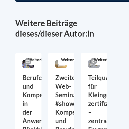
Weitere Beiträge
dieses/dieser Autor:in
Allgemein
Allgemein
Weiterbildung
Weiterbildung
Weiterbildung
Berufe-
Zweites
Teilqualifikat
und
Web-
für
Kompetenzkarten
Seminar
Kleingruppen
in
#showyourskills:
zertifizieren
der
Kompetenz-
–
Anwendung:
und
zentrale