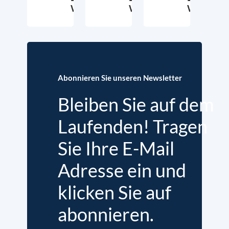
Wittenbrink
Wittenbrink
Wittenbri
15. Februar 2021
3. Februar 2021
2
Abonnieren Sie unseren Newsletter
Bleiben Sie auf dem
Laufenden! Tragen
Sie Ihre E-Mail
Adresse ein und
klicken Sie auf
abonnieren.