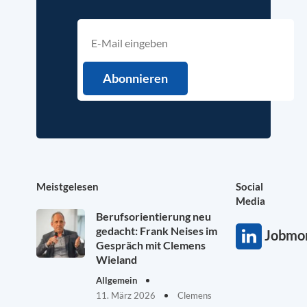
Meistgelesen
Social
Media
Berufsorientierung neu
gedacht: Frank Neises im
Jobmon
Gespräch mit Clemens
Wieland
Allgemein
11. März 2026
Clemens