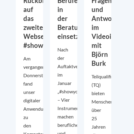
Rückblick
Berufekarten
Fragen
auf
in
und
das
der
Antworten
zweite
Beratung
im
Webseminar
einsetzen
Videointervi
#showyourskills
mit
Nach
Björn
der
Am
Burk
Auftaktveranstaltung
vergangenen
im
Donnerstag
Teilqualifikationen
Januar
fand
(TQ)
„#showyourskills
unser
bieten
– Vier
digitaler
Menschen
Instrumente
Anwendungsworkshop
über
machen
zu
25
berufliche
den
Jahren
und
Kompetenz-