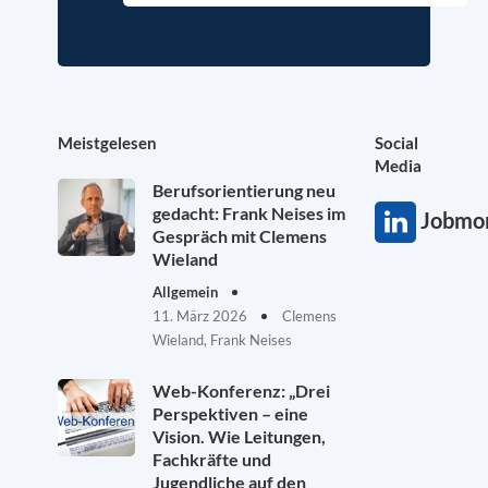
Meistgelesen
Social
Media
Berufsorientierung neu
gedacht: Frank Neises im
Jobmon
Gespräch mit Clemens
Wieland
Allgemein
11. März 2026
Clemens
Wieland, Frank Neises
Web-Konferenz: „Drei
Perspektiven – eine
Vision. Wie Leitungen,
Fachkräfte und
Jugendliche auf den