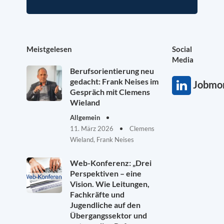
Meistgelesen
Social
Media
Berufsorientierung neu
gedacht: Frank Neises im
Jobmon
Gespräch mit Clemens
Wieland
Allgemein
11. März 2026
Clemens
Wieland, Frank Neises
Web-Konferenz: „Drei
Perspektiven – eine
Vision. Wie Leitungen,
Fachkräfte und
Jugendliche auf den
Übergangssektor und