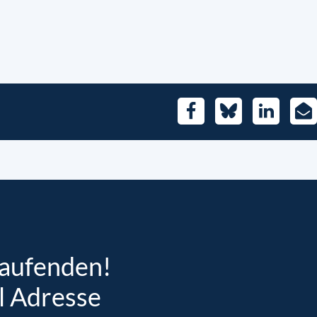
Facebook
Bluesky
LinkedIn
E-
Mai
Laufenden!
l Adresse