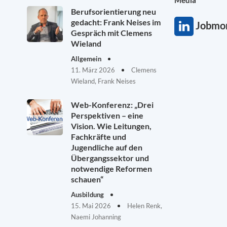
Berufsorientierung neu
gedacht: Frank Neises im
Jobmon
Gespräch mit Clemens
Wieland
Allgemein
11. März 2026
Clemens
Wieland, Frank Neises
Web-Konferenz: „Drei
Perspektiven – eine
Vision. Wie Leitungen,
Fachkräfte und
Jugendliche auf den
Übergangssektor und
notwendige Reformen
schauen“
Ausbildung
15. Mai 2026
Helen Renk,
Naemi Johanning