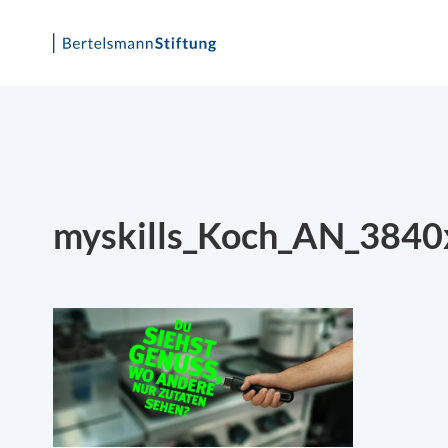
Skip
to
content
myskills_Koch_AN_384