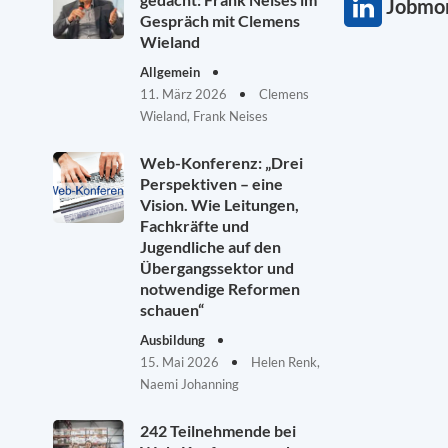
Jobmon
Gespräch mit Clemens
Wieland
Allgemein
11. März 2026
Clemens
Wieland, Frank Neises
Web-Konferenz: „Drei
Perspektiven – eine
Vision. Wie Leitungen,
Fachkräfte und
Jugendliche auf den
Übergangssektor und
notwendige Reformen
schauen“
Ausbildung
15. Mai 2026
Helen Renk,
Naemi Johanning
242 Teilnehmende bei