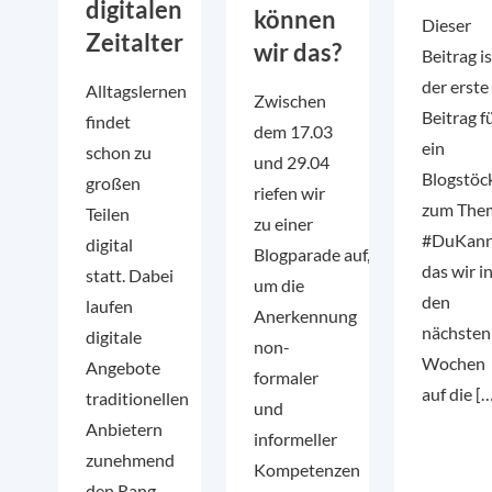
digitalen
können
Dieser
Zeitalter
wir das?
Beitrag is
der erste
Alltagslernen
Zwischen
Beitrag f
findet
dem 17.03
ein
schon zu
und 29.04
Blogstöc
großen
riefen wir
zum The
Teilen
zu einer
#DuKann
digital
Blogparade auf,
das wir i
statt. Dabei
um die
den
laufen
Anerkennung
nächsten
digitale
non-
Wochen
Angebote
formaler
auf die [
traditionellen
und
Anbietern
informeller
zunehmend
Kompetenzen
den Rang