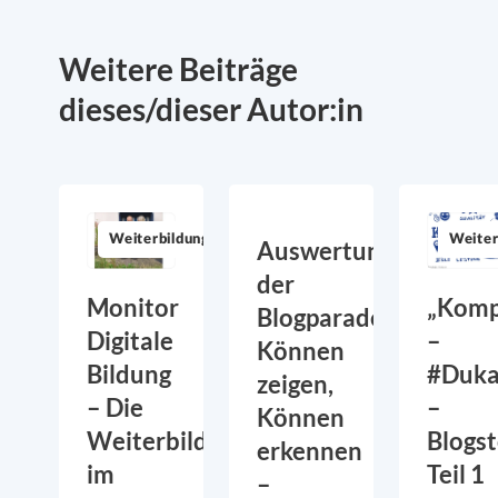
Weitere Beiträge
dieses/dieser Autor:in
Weiterbildung
Weiter
Auswertung
der
Monitor
„Komp
Blogparade:
Digitale
–
Können
Bildung
#Duka
zeigen,
– Die
–
Können
Weiterbildung
Blogs
erkennen
im
Teil 1
–