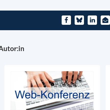
Facebook
Bluesky
LinkedIn
E-
Mai
Autor:in