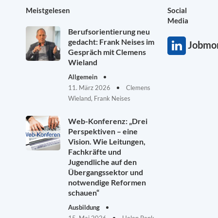
Meistgelesen
Social
Media
Berufsorientierung neu
gedacht: Frank Neises im
Jobmon
Gespräch mit Clemens
Wieland
Allgemein
11. März 2026
Clemens
Wieland, Frank Neises
Web-Konferenz: „Drei
Perspektiven – eine
Vision. Wie Leitungen,
Fachkräfte und
Jugendliche auf den
Übergangssektor und
notwendige Reformen
schauen“
Ausbildung
15. Mai 2026
Helen Renk,