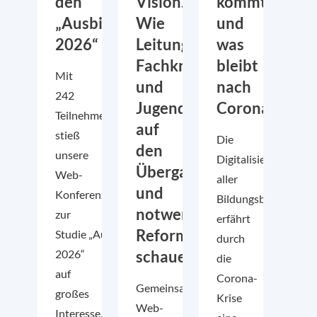
den
Vision.
kommt
„Ausbildungsperspektiven
Wie
und
2026“
Leitungen,
was
Fachkräfte
bleibt
Mit
und
nach
242
Jugendliche
Corona?
Teilnehmenden
auf
stieß
Die
den
unsere
Digitalisierung
Übergangssektor
Web-
aller
und
Konferenz
Bildungsbereiche
notwendige
zur
erfährt
Reformen
Studie „Ausbildungsperspektiven
durch
2026“
schauen“
die
auf
Corona-
Gemeinsame
großes
Krise
Web-
Interesse.