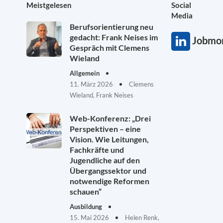
Meistgelesen
Social
Media
Berufsorientierung neu
gedacht: Frank Neises im
Jobmon
Gespräch mit Clemens
Wieland
Allgemein
11. März 2026
Clemens
Wieland, Frank Neises
Web-Konferenz: „Drei
Perspektiven – eine
Vision. Wie Leitungen,
Fachkräfte und
Jugendliche auf den
Übergangssektor und
notwendige Reformen
schauen“
Ausbildung
15. Mai 2026
Helen Renk,