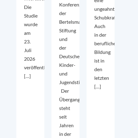
eine
Konferenz
Die
ungeahnte
der
Studie
Schubkraft.
Bertelsmann
wurde
Auch
Stiftung
am
in der
und
23.
beruflichen
der
Juli
Bildung
Deutschen
2026
ist in
Kinder-
veröffentlicht.
den
und
[…]
letzten
Jugendstiftung
[…]
Der
Übergangssektor
steht
seit
Jahren
in der