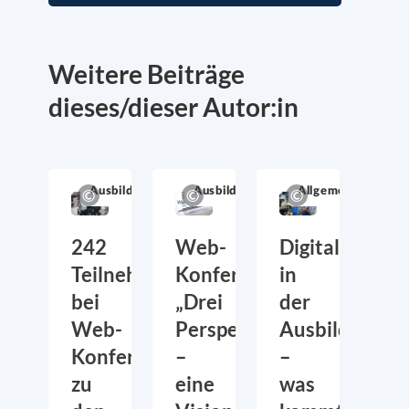
Weitere Beiträge
dieses/dieser Autor:in
Ausbildung
Ausbildung
Allgemein
242
Web-
Digitalisierun
Teilnehmende
Konferenz:
in
bei
„Drei
der
Web-
Perspektiven
Ausbildung
Konferenz
–
–
zu
eine
was