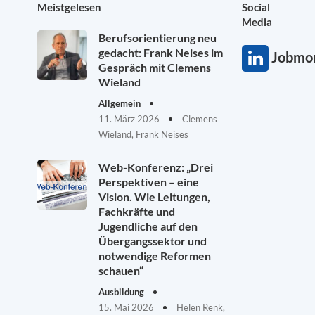
Meistgelesen
Social
Media
Berufsorientierung neu
gedacht: Frank Neises im
Jobmon
Gespräch mit Clemens
Wieland
Allgemein
11. März 2026
Clemens
Wieland, Frank Neises
Web-Konferenz: „Drei
Perspektiven – eine
Vision. Wie Leitungen,
Fachkräfte und
Jugendliche auf den
Übergangssektor und
notwendige Reformen
schauen“
Ausbildung
15. Mai 2026
Helen Renk,