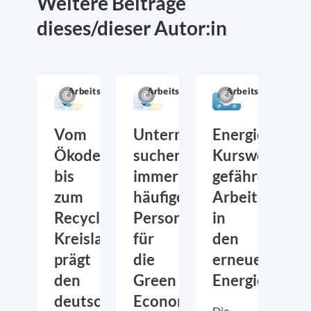
Weitere Beiträge
dieses/dieser Autor:in
Arbeitsmarkt
Arbeitsmarkt
Arbeitsmarkt
Vom
Unternehmen
Energiepoliti
Ökodesign
suchen
Kurswechsel
bis
immer
gefährdet
zum
häufiger
Arbeitsplätze
Recycling:
Personal
in
Kreislaufwirtschaft
für
den
prägt
die
erneuerbaren
den
Green
Energien
deutschen
Economy
Die