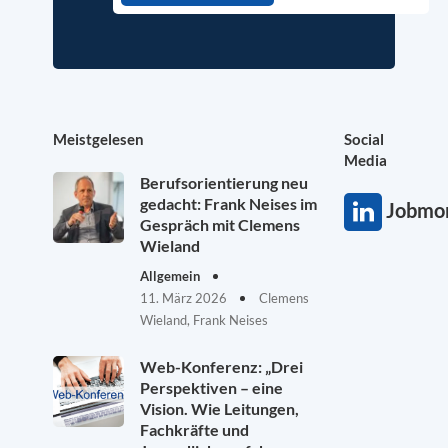
Meistgelesen
Social
Media
Berufsorientierung neu
gedacht: Frank Neises im
Jobmon
Gespräch mit Clemens
Wieland
Allgemein
11. März 2026
Clemens
Wieland, Frank Neises
Web-Konferenz: „Drei
Perspektiven – eine
Vision. Wie Leitungen,
Fachkräfte und