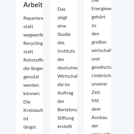
Arbeitsmarkt
Energiewende
Das
gehört
zeigt
Reparieren
zu
eine
statt
den
Studie
wegwerfen,
großen
des
Recycling
wirtschaftlichen
Instituts
statt
und
der
Rohstoffimporte und Produkte,
gesellschaftlichen
deutschen
die länger
Umbrüchen
Wirtschaft,
genutzt
unserer
die im
werden
Zeit.
Auftrag
können:
Mit
der
Die
dem
Bertelsmann
Kreislaufwirtschaft
Ausbau
Stiftung
ist
der
erstellt
längst
erneuerbaren