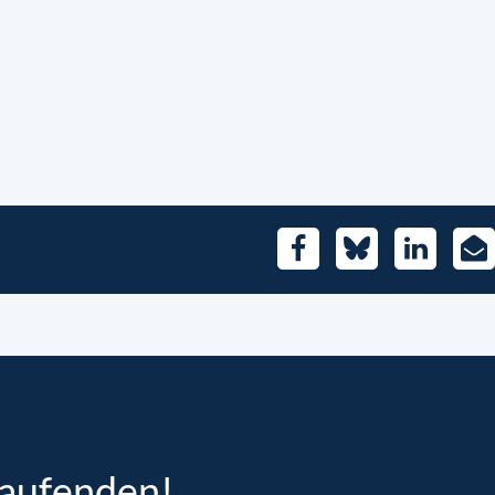
Facebook
Bluesky
LinkedIn
E-
Mai
Laufenden!