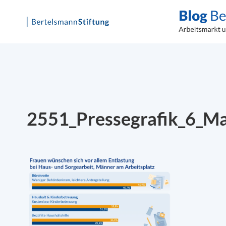
Skip
to
content
2551_Pressegrafik_6_M