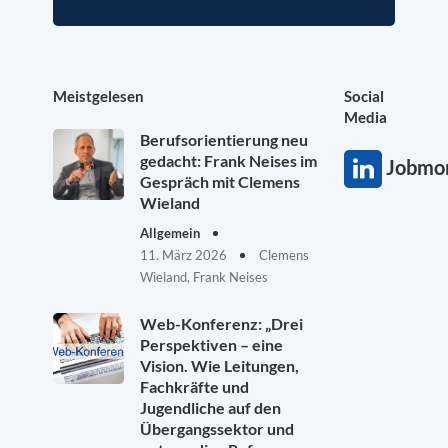
Meistgelesen
Social
Media
Berufsorientierung neu
gedacht: Frank Neises im
Jobmon
Gespräch mit Clemens
Wieland
Allgemein
11. März 2026
Clemens
Wieland, Frank Neises
Web-Konferenz: „Drei
Perspektiven – eine
Vision. Wie Leitungen,
Fachkräfte und
Jugendliche auf den
Übergangssektor und