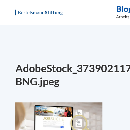
Skip
to
content
AdobeStock_37390211
BNG.jpeg