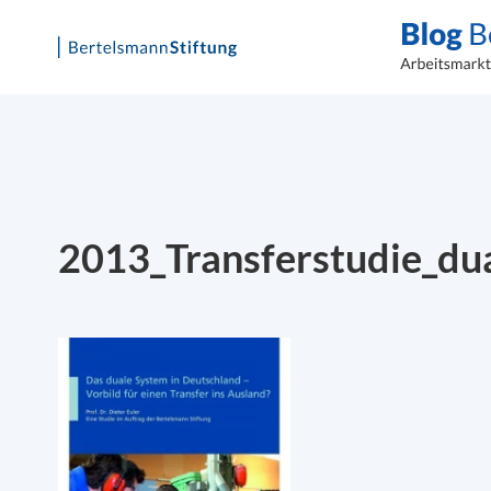
Skip
to
content
2013_Transferstudie_du