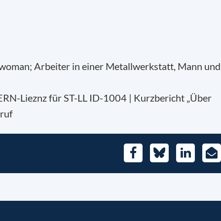
woman; Arbeiter in einer Metallwerkstatt, Mann und
RN-Lieznz für ST-LL ID-1004 | Kurzbericht „Über
eruf
Facebook
Bluesky
LinkedIn
E-
Mai